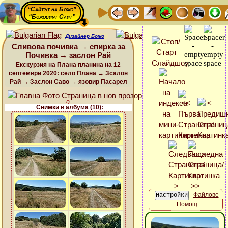
“Сайтът на Божо”
“Божовият Сайт”
Дизайнер Божо
Сливова почивка → спирка за
Почивка → заслон Рай
Екскурзия на Плана планина на 12
септември 2020: село Плана → Зсалон
Рай → Заслон Саво → язовир Пасарел
Снимки в албума (10):
Файлове
Помощ