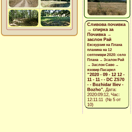
Сливова почивка
→ спирка за
Почивка →
заслон Рай
Екскурзия на Плана
планина на 12
септември 2020: село
Плана → Зсалон Рай
→ Заслон Саво →
язовир Пасарел
“2020 - 09 - 12 12 -
11 - 11 - - DC ZS70
- - Bozhidar Iliev -
Bozho”
, Дата:
2020:09:12, Час:
12:11:11 (№ 5 от
10)