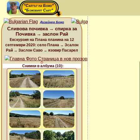
“Сайтът на Божо”
“Божовият Сайт”
Дизайнер Божо
Сливова почивка → спирка за
Почивка → заслон Рай
Екскурзия на Плана планина на 12
септември 2020: село Плана → Зсалон
Рай → Заслон Саво → язовир Пасарел
Снимки в албума (10):