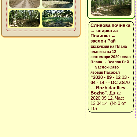
Сливова почивка
→ спирка за
Почивка →
заслон Рай
Екскурзия на Плана
планина на 12
септември 2020: село
Плана → Зсалон Рай
→ Заслон Саво →
язовир Пасарел
“2020 - 09 - 12 13 -
04 - 14 - - DC ZS70
- - Bozhidar Iliev -
Bozho”
, Дата:
2020:09:12, Час:
13:04:14 (№ 9 от
10)