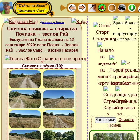
“Сайтът на Божо”
“Божовият Сайт”
Дизайнер Божо
Сливова почивка → спирка за
Почивка → заслон Рай
Екскурзия на Плана планина на 12
септември 2020: село Плана → Зсалон
Рай → Заслон Саво → язовир Пасарел
Снимки в албума (10):
Файлове
Помощ