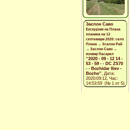
Заслон Саво
Екскурзия на Плана
планина на 12
септември 2020: село
Плана → Зсалон Рай
→ Заслон Саво →
язовир Пасарел
“2020 - 09 - 12 14 -
53 - 59 - - DC ZS70
- - Bozhidar Iliev -
Bozho”
, Дата:
2020:09:12, Час:
14:53:59 (№ 1 от 5)