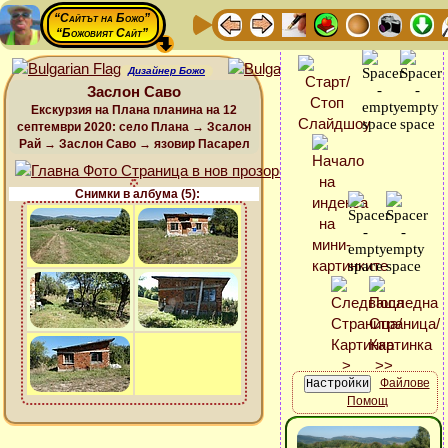
“Сайтът на Божо”
“Божовият Сайт”
Дизайнер Божо
Заслон Саво
Екскурзия на Плана планина на 12
септември 2020: село Плана → Зсалон
Рай → Заслон Саво → язовир Пасарел
Снимки в албума (5):
Файлове
Помощ