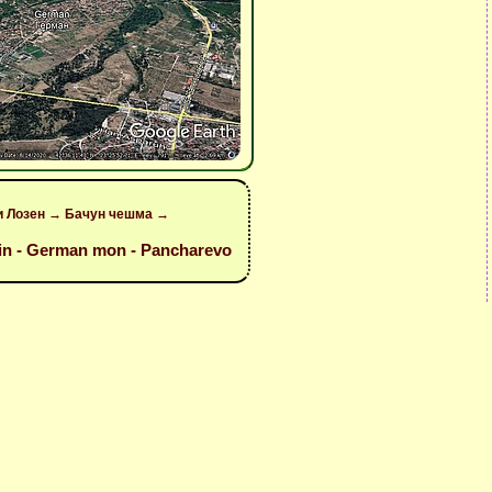
ни Лозен → Бачун чешма →
tain - German mon - Pancharevo