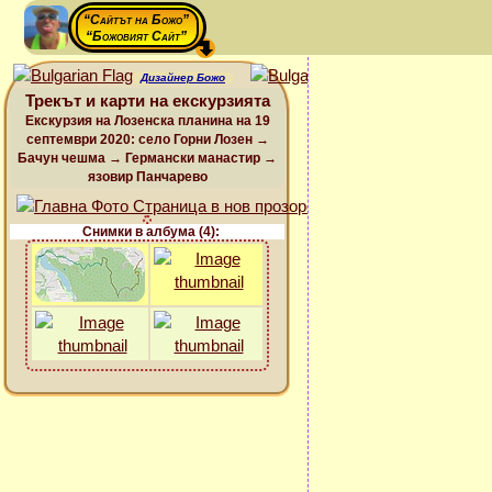
“Сайтът на Божо”
“Божовият Сайт”
Дизайнер Божо
Трекът и карти на екскурзията
Екскурзия на Лозенска планина на 19
септември 2020: село Горни Лозен →
Бачун чешма → Германски манастир →
язовир Панчарево
Снимки в албума (4):