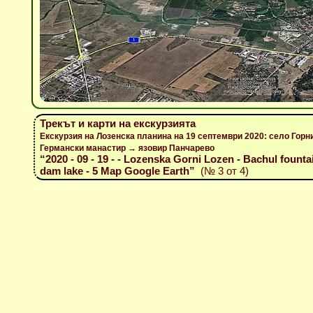
Трекът и карти на екскурзията
Екскурзия на Лозенска планина на 19 септември 2020: село Гор
Германски манастир → язовир Панчарево
“2020 - 09 - 19 - - Lozenska Gorni Lozen - Bachul foun
dam lake - 5 Map Google Earth”
(№ 3 от 4)