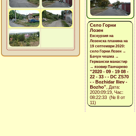
Село Горни
Лозен
Екскурзия на
Лозенска планина на
19 септември 2020:
село Горни Лозен →
Бачун чешма →
Германски манастир
→ язовир Панчарево
“2020 - 09 - 19 08 -
22 - 33 - - DC ZS70
- - Bozhidar Iliev -
Bozho”
, Дата:
2020:09:19, Час:
08:22:33 (№ 8 от
11)