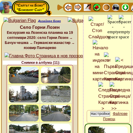
“Сайтът на Божо”
“Божовият Сайт”
Дизайнер Божо
Село Горни Лозен
Екскурзия на Лозенска планина на 19
септември 2020: село Горни Лозен →
Бачун чешма → Германски манастир →
язовир Панчарево
Снимки в албума (11):
Файлове
Помощ