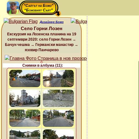
“Сайтът на Божо”
“Божовият Сайт”
Дизайнер Божо
Село Горни Лозен
Екскурзия на Лозенска планина на 19
септември 2020: село Горни Лозен →
Бачун чешма → Германски манастир →
язовир Панчарево
Снимки в албума (11):