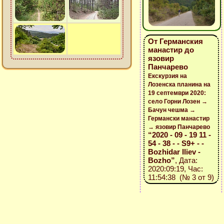
От Германския
манастир до
язовир
Панчарево
Екскурзия на
Лозенска планина на
19 септември 2020:
село Горни Лозен →
Бачун чешма →
Германски манастир
→ язовир Панчарево
“2020 - 09 - 19 11 -
54 - 38 - - S9+ - -
Bozhidar Iliev -
Bozho”
, Дата:
2020:09:19, Час:
11:54:38 (№ 3 от 9)