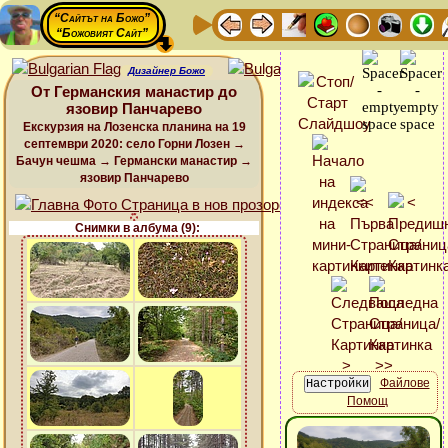
“Сайтът на Божо”
“Божовият Сайт”
Дизайнер Божо
От Германския манастир до
язовир Панчарево
Екскурзия на Лозенска планина на 19
септември 2020: село Горни Лозен →
Бачун чешма → Германски манастир →
язовир Панчарево
Снимки в албума (9):
Файлове
Помощ