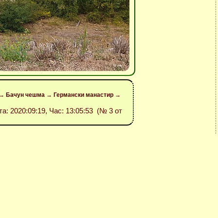
н → Бачун чешма → Германски манастир →
та: 2020:09:19, Час: 13:05:53 (№ 3 от