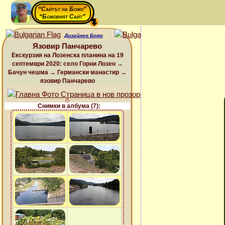
“Сайтът на Божо”
“Божовият Сайт”
Дизайнер Божо
Язовир Панчарево
Екскурзия на Лозенска планина на 19
септември 2020: село Горни Лозен →
Бачун чешма → Германски манастир →
язовир Панчарево
Снимки в албума (7):