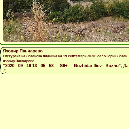
Язовир Панчарево
Екскурзия на Лозенска планина на 19 септември 2020: село Горни Лозе
язовир Панчарево
“2020 - 09 - 19 13 - 05 - 53 - - S9+ - - Bozhidar Iliev - Bozho”
, Да
7)