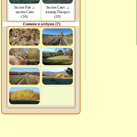
Заслон Рай →
Заслон Саво →
заслон Саво
язовир Пасарел
(16)
(10)
Снимки в албума (7):