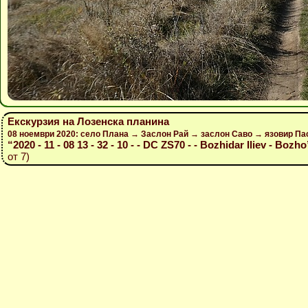
Екскурзия на Лозенска планина
08 ноември 2020: село Плана → Заслон Рай → заслон Саво → язовир Па
“2020 - 11 - 08 13 - 32 - 10 - - DC ZS70 - - Bozhidar Iliev - Bozho
от 7)