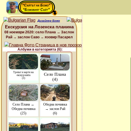
“Сайтът на Божо”
“Божовият Сайт”
Дизайнер Божо
Екскурзия на Лозенска планина
08 ноември 2020: село Плана → Заслон
Рай → заслон Саво → язовир Пасарел
Албуми в категорията (6):
Трекът и карти на
Село Плана
екскурзията
(3)
(4)
Село Плана →
Обедна почивка
Обедна почивка
→ заслон Рай
(25)
(6)