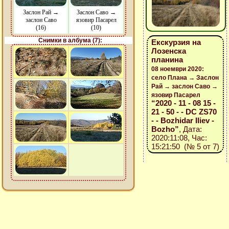
Заслон Рай →
Заслон Саво →
заслон Саво
язовир Пасарел
(16)
(10)
Снимки в албума (7):
Екскурзия на
Лозенска
планина
08 ноември 2020:
село Плана → Заслон
Рай → заслон Саво →
язовир Пасарел
“2020 - 11 - 08 15 -
21 - 50 - - DC ZS70
- - Bozhidar Iliev -
Bozho”
, Дата:
2020:11:08, Час:
15:21:50 (№ 5 от 7)