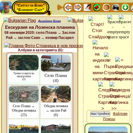
“Сайтът на Божо”
“Божовият Сайт”
Дизайнер Божо
Екскурзия на Лозенска планина
08 ноември 2020: село Плана → Заслон
Рай → заслон Саво → язовир Пасарел
Албуми в категорията (6):
Трекът и карти на
Село Плана
екскурзията
(3)
(4)
Село Плана →
Обедна почивка
Обедна почивка
→ заслон Рай
Файлове
(25)
(6)
Помощ