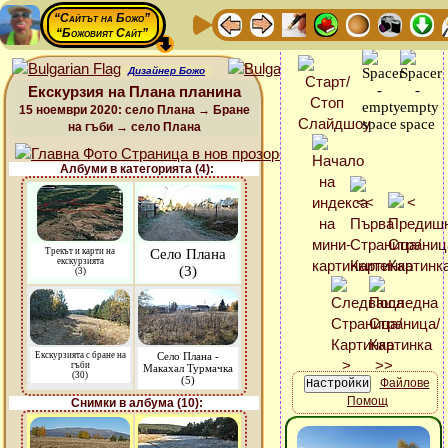
“Сайтът на Божо”
“Божовият Сайт”
Дизайнер Божо
Екскурзия на Плана планина
15 ноември 2020: село Плана → Бране
на гъби → село Плана
Албуми в категорията (4):
Трекът и карти на
Село Плана
екскурзията
(3)
(3)
Екскурзията с бране на
Село Плана -
гъби
Макахал Турмачка
(30)
(5)
Файлове
Помощ
Снимки в албума (10):