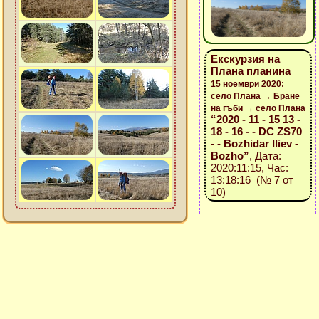
Екскурзия на
Плана планина
15 ноември 2020:
село Плана → Бране
на гъби → село Плана
“2020 - 11 - 15 13 -
18 - 16 - - DC ZS70
- - Bozhidar Iliev -
Bozho”
, Дата:
2020:11:15, Час:
13:18:16 (№ 7 от
10)