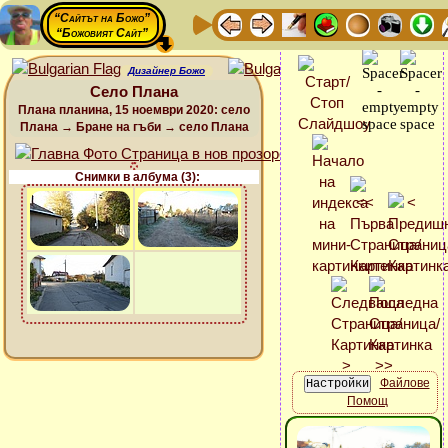
“Сайтът на Божо”
“Божовият Сайт”
Дизайнер Божо
Село Плана
Плана планина, 15 ноември 2020: село
Плана → Бране на гъби → село Плана
Снимки в албума (3):
Файлове
Помощ