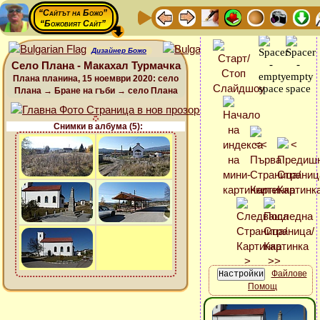
“Сайтът на Божо”
“Божовият Сайт”
Дизайнер Божо
Село Плана - Макахал Турмачка
Плана планина, 15 ноември 2020: село
Плана → Бране на гъби → село Плана
Снимки в албума (5):
Файлове
Помощ