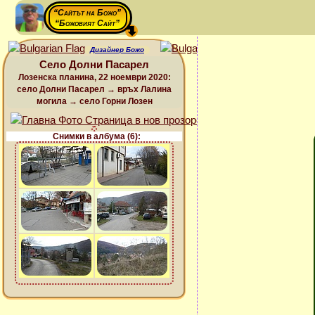
“Сайтът на Божо”
“Божовият Сайт”
Дизайнер Божо
Село Долни Пасарел
Лозенска планина, 22 ноември 2020:
село Долни Пасарел → връх Лалина
могила → село Горни Лозен
Снимки в албума (6):