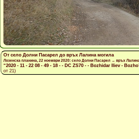
От село Долни Пасарел до връх Лалина могила
Лозенска планина, 22 ноември 2020: село Долни Пасарел → връх Лалин
“2020 - 11 - 22 08 - 49 - 18 - - DC ZS70 - - Bozhidar Iliev - Bozho
от 21)