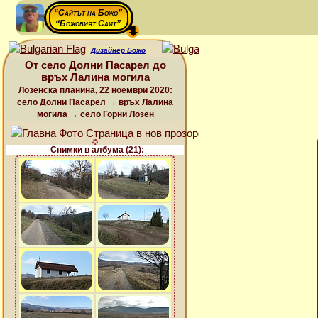
“Сайтът на Божо”
“Божовият Сайт”
Дизайнер Божо
От село Долни Пасарел до
връх Лалина могила
Лозенска планина, 22 ноември 2020:
село Долни Пасарел → връх Лалина
могила → село Горни Лозен
Снимки в албума (21):