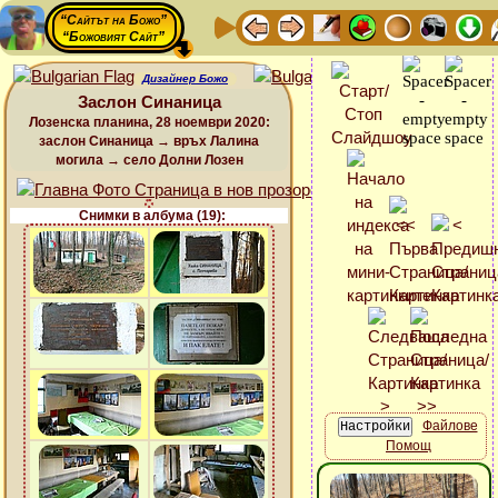
“Сайтът на Божо”
“Божовият Сайт”
Дизайнер Божо
Заслон Синаница
Лозенска планина, 28 ноември 2020:
заслон Синаница → връх Лалина
могила → село Долни Лозен
Снимки в албума (19):
Файлове
Помощ