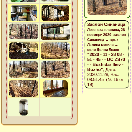
Заслон Синаница
Лозенска планина, 28
ноември 2020: заслон
Синаница → връх
Лалина могила →
село Долни Лозен
“2020 - 11 - 28 08 -
51 - 45 - - DC ZS70
- - Bozhidar Iliev -
Bozho”
, Дата:
2020:11:28, Час:
08:51:45 (№ 16 от
19)