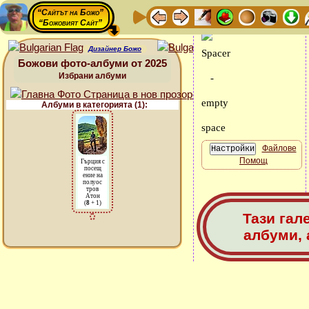
“Сайтът на Божо”
“Божовият Сайт”
Дизайнер Божо
Божови фото-албуми от 2025
Избрани албуми
Албуми в категорията (1):
Файлове
Помощ
Гърция с
посещ
ение на
полуос
тров
Атон
(
8
+ 1)
Тази гал
албуми, 