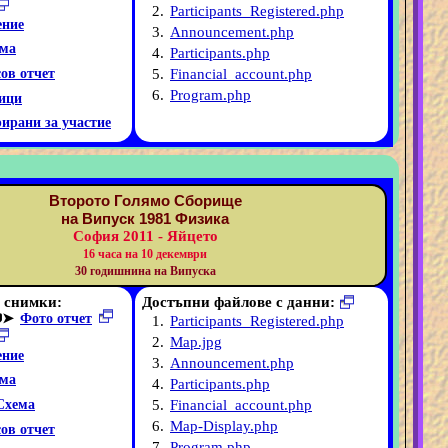
2.
Participants_Registered.php
ние
3.
Announcement.php
ма
4.
Participants.php
5.
Financial_account.php
ов отчет
6.
Program.php
ици
рирани за участие
Второто Голямо Сборище
на Випуск 1981 Физика
София 2011 - Яйцето
16 часа на 10 декември
30 годишнина на Випуска
 снимки:
Достъпни файлове с данни:
➤
Фото отчет
1.
Participants_Registered.php
2.
Map.jpg
ние
3.
Announcement.php
ма
4.
Participants.php
5.
Financial_account.php
Схема
6.
Map-Display.php
ов отчет
7.
Program.php