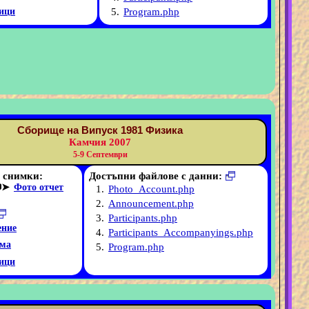
5.
Program.php
ици
Сборище на Випуск 1981 Физика
Камчия 2007
5-9 Септември
 снимки:
Достъпни файлове с данни:
➤
Фото отчет
1.
Photo_Account.php
2.
Announcement.php
3.
Participants.php
ние
4.
Participants_Accompanyings.php
ма
5.
Program.php
ици