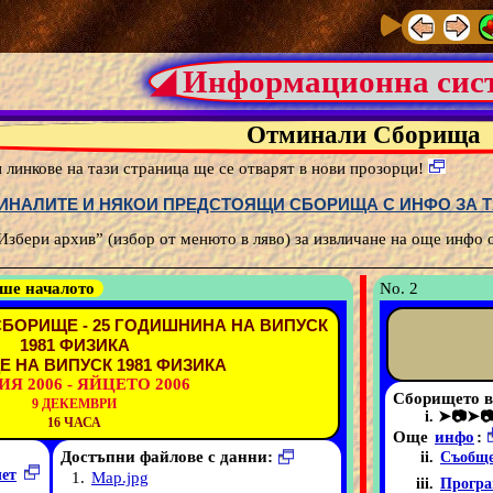
◢ Информационна сис
Отминали Сборища
линкове на тази страница ще се отварят в нови прозорци!
ИНАЛИТЕ И НЯКОИ ПРЕДСТОЯЩИ СБОРИЩА С ИНФО ЗА Т
збери архив” (избор от менюто в ляво) за извличане на още инфо о
еше началото
No. 2
БОРИЩЕ - 25 ГОДИШНИНА НА ВИПУСК
1981 ФИЗИКА
 НА ВИПУСК 1981 ФИЗИКА
Я 2006 - ЯЙЦЕТО 2006
Сборището в
9 ДЕКЕМВРИ
➤📷➤
16 ЧАСА
Още
инфо
:
Достъпни файлове с данни:
Съобще
чет
1.
Map.jpg
Програ