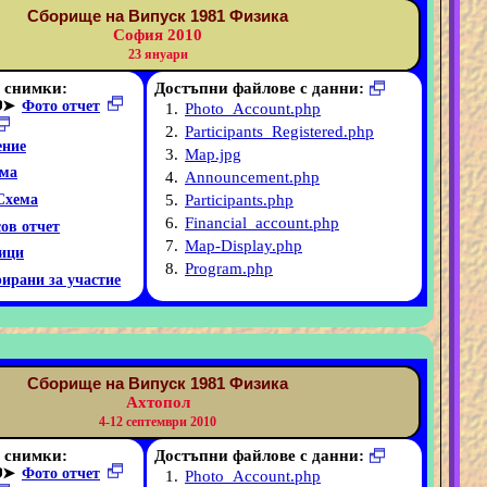
Сборище на Випуск 1981 Физика
София 2010
23 януари
 снимки:
Достъпни файлове с данни:
➤
Фото отчет
1.
Photo_Account.php
2.
Participants_Registered.php
ние
3.
Map.jpg
ма
4.
Announcement.php
5.
Participants.php
Схема
6.
Financial_account.php
ов отчет
7.
Map-Display.php
ици
8.
Program.php
рирани за участие
Сборище на Випуск 1981 Физика
Ахтопол
4-12 септември 2010
 снимки:
Достъпни файлове с данни:
➤
Фото отчет
1.
Photo_Account.php