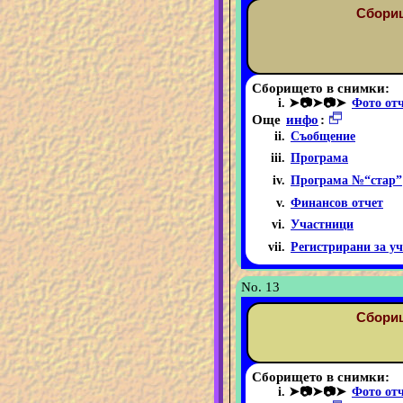
Сборищ
Сборището в снимки:
➤📷➤📷➤
Фото от
Още
инфо
:
Съобщение
Програма
Програма №“стар”
Финансов отчет
Участници
Регистрирани за уч
No. 13
Сборищ
Сборището в снимки:
➤📷➤📷➤
Фото от