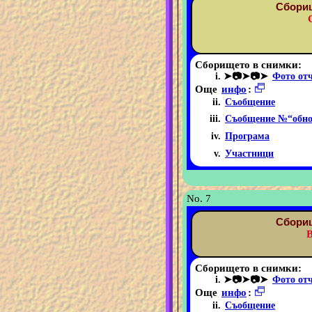
Сборищ
Сборището в снимки:
➤📷➤📷➤
Фото от
Още
инфо
:
Съобщение
Съобщение №“обно
Програма
Участници
No. 7
Сборищ
В
Сборището в снимки:
➤📷➤📷➤
Фото от
Още
инфо
:
Съобщение