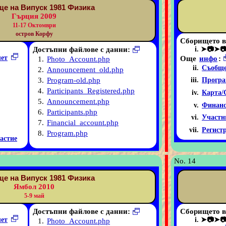
е на Випуск 1981 Физика
Гърция 2009
11-17 Октомври
остров Корфу
Сборището в
Достъпни файлове с данни:
➤📷➤
чет
Още
инфо
:
1.
Photo_Account.php
Съобще
2.
Announcement_old.php
3.
Program-old.php
Програ
4.
Participants_Registered.php
Карта/
5.
Announcement.php
Финанс
6.
Participants.php
Участн
7.
Financial_account.php
Регист
8.
Program.php
астие
No. 14
е на Випуск 1981 Физика
Ямбол 2010
5-9 май
Достъпни файлове с данни:
Сборището в
чет
➤📷➤
1.
Photo_Account.php