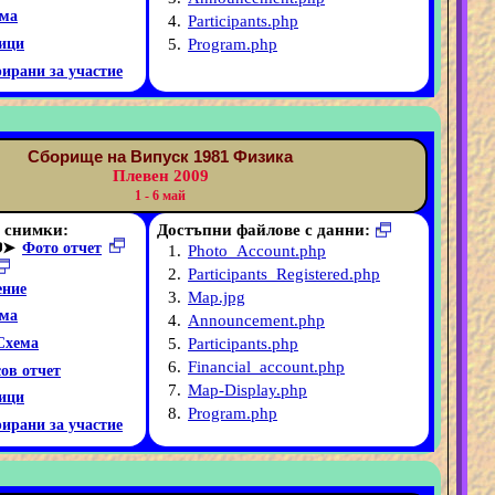
ма
4.
Participants.php
5.
Program.php
ици
рирани за участие
Сборище на Випуск 1981 Физика
Плевен 2009
1 - 6 май
 снимки:
Достъпни файлове с данни:
➤
Фото отчет
1.
Photo_Account.php
2.
Participants_Registered.php
ние
3.
Map.jpg
ма
4.
Announcement.php
5.
Participants.php
Схема
6.
Financial_account.php
ов отчет
7.
Map-Display.php
ици
8.
Program.php
рирани за участие