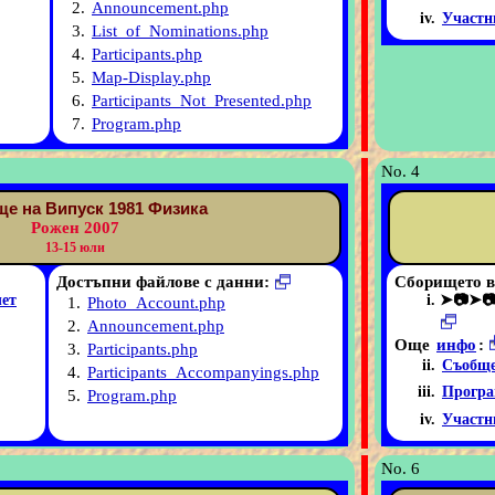
2.
Announcement.php
Участн
3.
List_of_Nominations.php
4.
Participants.php
5.
Map-Display.php
6.
Participants_Not_Presented.php
7.
Program.php
No. 4
е на Випуск 1981 Физика
Рожен 2007
13-15 юли
Достъпни файлове с данни:
Сборището в
чет
➤📷➤
1.
Photo_Account.php
2.
Announcement.php
Още
инфо
:
3.
Participants.php
Съобще
4.
Participants_Accompanyings.php
Програ
5.
Program.php
Участн
No. 6