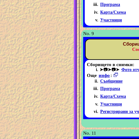
Програма
Карта/Схема
Участници
No. 9
Сборищ
Со
Сборището в снимки:
➤📷➤📷➤
Фото от
Още
инфо
:
Съобщение
Програма
Карта/Схема
Участници
Регистрирани за уч
No. 11