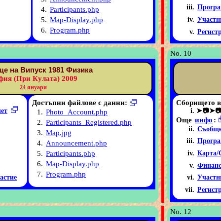
Програ
4.
Participants.php
5.
Map-Display.php
Участн
6.
Program.php
Регист
No. 10
е на Випуск 1981 Физика
фия (При Кулата) 2009
24 януари
Достъпни файлове с данни:
Сборището в
чет
➤📷➤
1.
Photo_Account.php
Още
инфо
:
2.
Participants_Registered.php
Съобще
3.
Map.jpg
Програ
4.
Announcement.php
5.
Participants.php
Карта/
6.
Map-Display.php
Финанс
7.
Program.php
астие
Участн
Регист
No. 12