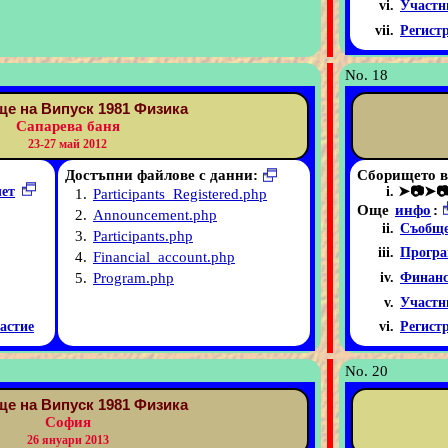
Участн
Регист
No. 18
е на Випуск 1981 Физика
Сапарева баня
23-27 май 2012
Достъпни файлове с данни:
Сборището в
чет
➤📷➤
1.
Participants_Registered.php
Още
инфо
:
2.
Announcement.php
Съобще
3.
Participants.php
Програ
4.
Financial_account.php
5.
Program.php
Финанс
Участн
астие
Регист
No. 20
е на Випуск 1981 Физика
София
26 януари 2013