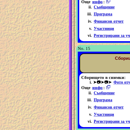
Още
инфо
:
Съобщение
Програма
Финансов отчет
Участници
Регистрирани за уч
No. 15
Сборищ
Сборището в снимки:
➤📷➤📷➤
Фото от
Още
инфо
:
Съобщение
Програма
Финансов отчет
Участници
Регистрирани за уч