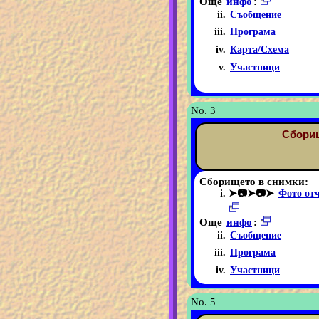
Още
инфо
:
Съобщение
Програма
Карта/Схема
Участници
No. 3
Сборищ
Сборището в снимки:
➤📷➤📷➤
Фото от
Още
инфо
:
Съобщение
Програма
Участници
No. 5