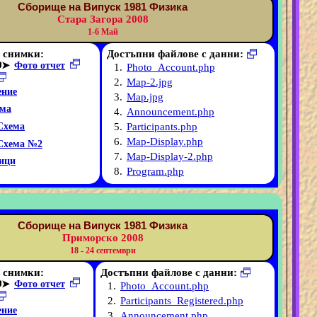
Сборище на Випуск 1981 Физика
Стара Загора 2008
1-6 Май
 снимки:
Достъпни файлове с данни:
➤
Фото отчет
1.
Photo_Account.php
2.
Map-2.jpg
ние
3.
Map.jpg
ма
4.
Announcement.php
5.
Participants.php
Схема
6.
Map-Display.php
Схема №2
7.
Map-Display-2.php
ици
8.
Program.php
Сборище на Випуск 1981 Физика
Приморско 2008
18 - 24 септември
 снимки:
Достъпни файлове с данни:
➤
Фото отчет
1.
Photo_Account.php
2.
Participants_Registered.php
ние
3.
Announcement.php