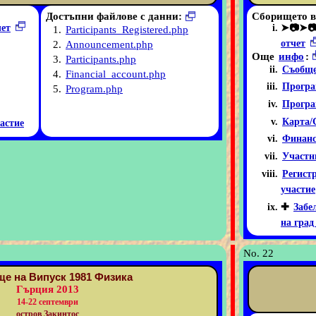
Достъпни файлове с данни:
Сборището в
чет
➤📷➤
1.
Participants_Registered.php
отчет
2.
Announcement.php
Още
инфо
:
3.
Participants.php
Съобще
4.
Financial_account.php
Програ
5.
Program.php
Програ
Карта/
астие
Финанс
Участн
Регист
участие
✚
Забе
на град
No. 22
е на Випуск 1981 Физика
Гърция 2013
14-22 септември
остров Закинтос