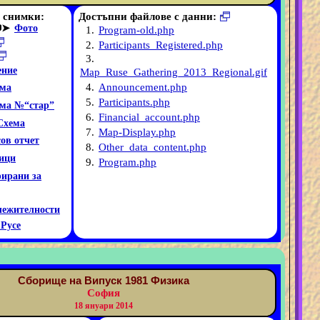
 снимки:
Достъпни файлове с данни:
➤
Фото
1.
Program-old.php
2.
Participants_Registered.php
3.
ние
Map_Ruse_Gathering_2013_Regional.gif
4.
Announcement.php
ма
5.
Participants.php
ма №“стар”
6.
Financial_account.php
Схема
7.
Map-Display.php
ов отчет
8.
Other_data_content.php
ици
9.
Program.php
рирани за
лежителности
 Русе
Сборище на Випуск 1981 Физика
София
18 януари 2014