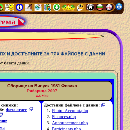
тема ◣
ЯХ И ДОСТЪПНИТЕ ЗА ТЯХ ФАЙЛОВЕ С ДАННИ
т базата данни.
Сборище на Випуск 1981 Физика
Рибарица 2007
4-6 Май
 снимки:
Достъпни файлове с данни:
➤
Фото отчет
1.
Photo_Account.php
2.
Finances.php
ние
3.
Announcement.php
ма
4.
Participants.php