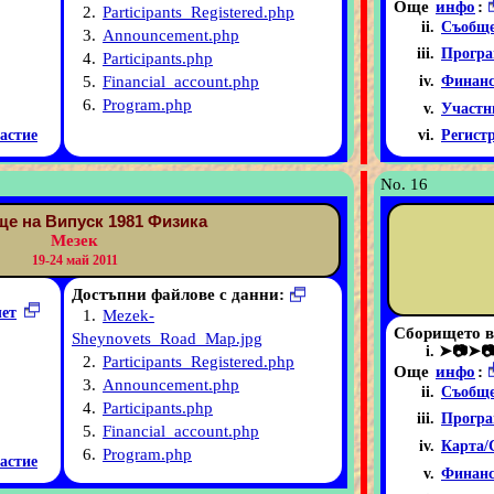
Още
инфо
:
2.
Participants_Registered.php
Съобще
3.
Announcement.php
Програ
4.
Participants.php
5.
Financial_account.php
Финанс
6.
Program.php
Участн
астие
Регист
No. 16
е на Випуск 1981 Физика
Мезек
19-24 май 2011
Достъпни файлове с данни:
чет
1.
Mezek-
Сборището в
Sheynovets_Road_Map.jpg
➤📷➤
2.
Participants_Registered.php
Още
инфо
:
3.
Announcement.php
Съобще
4.
Participants.php
Програ
5.
Financial_account.php
Карта/
6.
Program.php
астие
Финанс