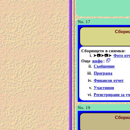
No. 17
Сборищ
Сборището в снимки:
➤📷➤📷➤
Фото от
Още
инфо
:
Съобщение
Програма
Финансов отчет
Участници
Регистрирани за уч
No. 19
Сборищ