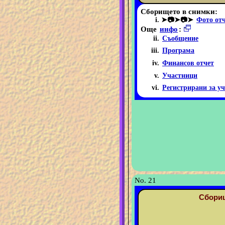
Сборището в снимки:
➤📷➤📷➤
Фото от
Още
инфо
:
Съобщение
Програма
Финансов отчет
Участници
Регистрирани за уч
No. 21
Сборищ