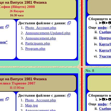
е на Випуск 1981 Физика
София (Яйцето) 2008
26 Януари
16:30 часа
Сборището в
Достъпни файлове с данни:
➤📷➤
чет
Още
инфо
:
1.
Photo_Account.php
Съобще
2.
Announcement-Updated.php
3.
Announcement.php
Програ
вен”
4.
Participants.php
Карта/
5.
Program.php
Карта/
Участн
No. 8
е на Випуск 1981 Физика
елико Търново 2007
11-13 Юли
Достъпни файлове с данни:
Сборището в
чет
➤📷➤
1.
Photo_Account.php
Още
инфо
:
2.
Map.jpg
Съобще
3.
Announcement.php