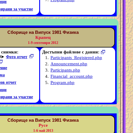
ици
рирани за участие
Сборище на Випуск 1981 Физика
Крапец
1-9 септември 2012
 снимки:
Достъпни файлове с данни:
➤
Фото отчет
1.
Participants_Registered.php
2.
Announcement.php
ние
3.
Participants.php
ма
4.
Financial_account.php
5.
Program.php
ов отчет
ици
рирани за участие
Сборище на Випуск 1981 Физика
Русе
1-6 май 2013