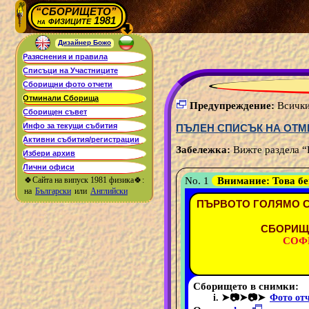
“СБОРИЩЕТО”
физиците 1981
на
Дизайнер Божо
Предупреждение:
Всички 
ПЪЛЕН СПИСЪК НА ОТМ
Забележка:
Вижте раздела “И
🍀Сайта на випуск 1981 физика🍀:
No. 1
Внимание:
Това б
на
Български
или
Английски
ПЪРВОТО ГОЛЯМО С
СБОРИЩЕ
СОФИ
Сборището в снимки:
➤📷➤📷➤
Фото от