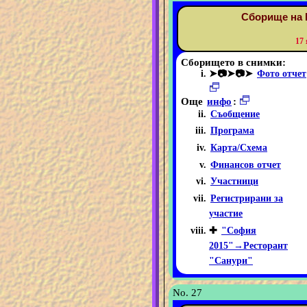
Сборище на 
17
Сборището в снимки:
➤📷➤📷➤
Фото отчет
Още
инфо
:
Съобщение
Програма
Карта/Схема
Финансов отчет
Участници
Регистрирани за
участие
✚
"София
2015"→Ресторант
"Санури"
No. 27