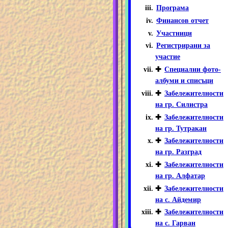
Програма
Финансов отчет
Участници
Регистрирани за
участие
✚
Специални фото-
албуми и списъци
✚
Забележителности
на гр. Силистра
✚
Забележителности
на гр. Тутракан
✚
Забележителности
на гр. Разград
✚
Забележителности
на гр. Алфатар
✚
Забележителности
на с. Айдемир
✚
Забележителности
на с. Гарван