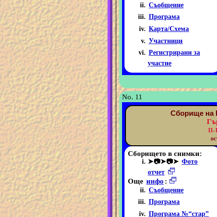
Съобщение
Програма
Карта/Схема
Участници
Регистрирани за
участие
No. 11
Сборище на 
Гъ
11-
ос
Сборището в снимки:
➤📷➤📷➤
Фото
отчет
Още
инфо
:
Съобщение
Програма
Програма №“стар”