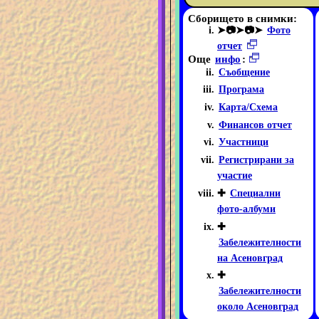
Сборището в снимки:
➤📷➤📷➤
Фото
отчет
Още
инфо
:
Съобщение
Програма
Карта/Схема
Финансов отчет
Участници
Регистрирани за
участие
✚
Специални
фото-албуми
✚
Забележителности
на Асеновград
✚
Забележителности
около Асеновград