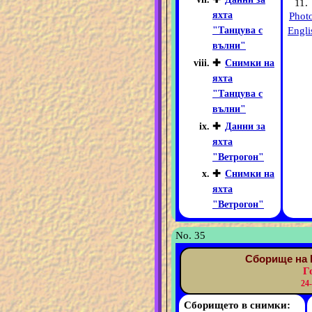
11.
яхта
Phot
Engli
"Танцува с
вълни"
✚
Снимки на
яхта
"Танцува с
вълни"
✚
Данни за
яхта
"Ветрогон"
✚
Снимки на
яхта
"Ветрогон"
No. 35
Сборище на 
Г
24
Сборището в снимки: