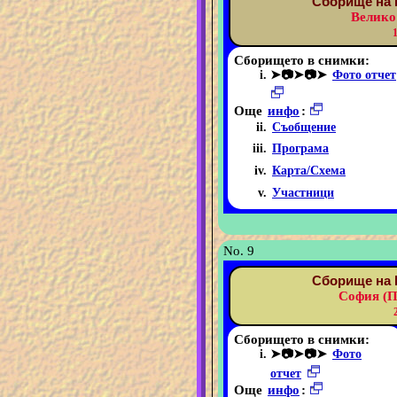
Сборище на 
Велико
Сборището в снимки:
➤📷➤📷➤
Фото отчет
Още
инфо
:
Съобщение
Програма
Карта/Схема
Участници
No. 9
Сборище на 
София (П
Сборището в снимки:
➤📷➤📷➤
Фото
отчет
Още
инфо
: