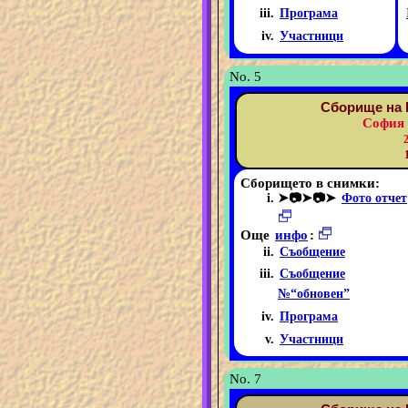
Програма
Участници
No. 5
Сборище на 
София 
Сборището в снимки:
➤📷➤📷➤
Фото отчет
Още
инфо
:
Съобщение
Съобщение
№“обновен”
Програма
Участници
No. 7