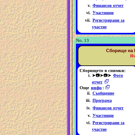
Финансов отчет
Участници
Регистрирани за
участие
No. 13
Сборище на 
Ям
Сборището в снимки:
➤📷➤📷➤
Фото
отчет
Още
инфо
:
Съобщение
Програма
Финансов отчет
Участници
Регистрирани за
участие