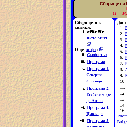
Сборище на 
12 — 19(
Сборището в
Дост
снимки:
1.
➤📷➤📷➤
2.
Фото отчет
3.
4.
Още
инфо
:
5.
P
Съобщение
6.
Програма
7.
Програма 1.
8.
Северни
9.
P
10.
Споради
11.
Програма 2.
12.
Егейско море
13.
до Атина
14.
Програма 4.
16.
Циклади
Phot
Програма 5.
Bulga