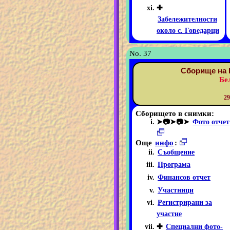
✚
Забележителности
около с. Говедарци
No. 37
Сборище на 
Бе
29
Сборището в снимки:
➤📷➤📷➤
Фото отчет
Още
инфо
:
Съобщение
Програма
Финансов отчет
Участници
Регистрирани за
участие
✚
Специални фото-