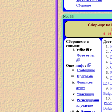
Сборище
No. 33
Сборище на 
9—16 
Сборището в
Дост
снимки:
1.
P
➤📷➤📷➤
2.
Фото отчет
3.
P
4.
F
Още
инфо
:
5.
O
Съобщение
6.
Програма
8.
P
Финансов
Engli
отчет
9.
P
Bulga
Участници
10.
Регистрирани
Phot
за участие
Bulga
✚
Данни за