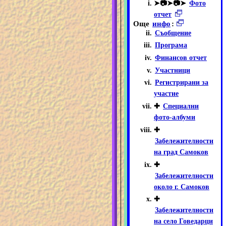
➤📷➤📷➤
Фото
отчет
Още
инфо
:
Съобщение
Програма
Финансов отчет
Участници
Регистрирани за
участие
✚
Специални
фото-албуми
✚
Забележителности
на град Самоков
✚
Забележителности
около г. Самоков
✚
Забележителности
на село Говедарци