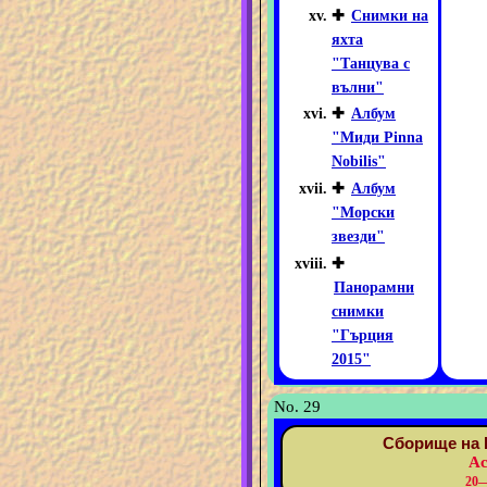
✚
Снимки на
яхта
"Танцува с
вълни"
✚
Албум
"Миди Pinna
Nobilis"
✚
Албум
"Морски
звезди"
✚
Панорамни
снимки
"Гърция
2015"
No. 29
Сборище на 
Ас
20—