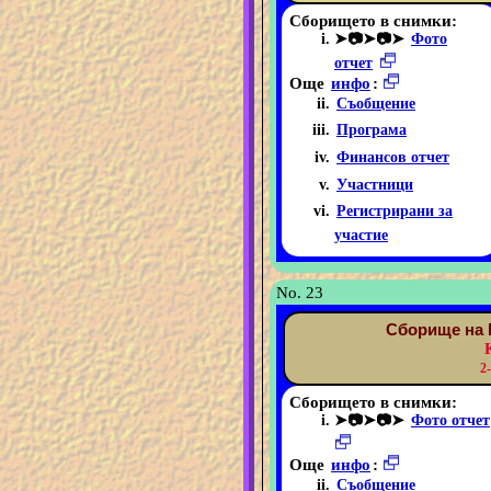
Сборището в снимки:
➤📷➤📷➤
Фото
отчет
Още
инфо
:
Съобщение
Програма
Финансов отчет
Участници
Регистрирани за
участие
No. 23
Сборище на 
2
Сборището в снимки:
➤📷➤📷➤
Фото отчет
Още
инфо
:
Съобщение