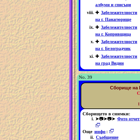
албуми и списъци
✚
Забележителности
на г. Панагюрище
✚
Забележителности
на г. Копривщица
✚
Забележителности
на г. Белоградчик
✚
Забележителности
на град Видин
No. 39
Сборище на 
С
1
Сборището в снимки:
➤📷➤📷➤
Фото отчет
Още
инфо
:
Съобщение