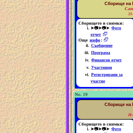
Сборище на 
Сап
23
Сборището в снимки:
➤📷➤📷➤
Фото
отчет
Още
инфо
:
Съобщение
Програма
Финансов отчет
Участници
Регистрирани за
участие
No. 19
Сборище на 
26
Сборището в снимки:
➤📷➤📷➤
Фото