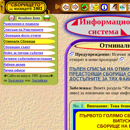
“СБОРИЩЕТО”
физиците 1981
на
Дизайнер Божо
◢ Информацио
система ◣
Отминал
Предупреждение:
Всички ли
отварят в нови прозорци!
ПЪЛЕН СПИСЪК НА ОТМИН
ПРЕДСТОЯЩИ СБОРИЩА С 
🍀Сайта на випуск 1981 физика🍀:
ДОСТЪПНИТЕ ЗА ТЯХ ФАЙ
на
Български
или
Английски
Забележка:
Вижте раздела “Из
ляво) за извличане на още инфо
No. 1
Внимание:
Това беш
ПЪРВОТО ГОЛЯМО СБ
ВИПУСК
СБОРИЩЕ НА В