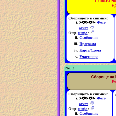
СОФИЯ 200
9
Сборището в снимки:
➤📷➤📷➤
Фото
отчет
Още
инфо
:
Съобщение
Програма
Карта/Схема
Участници
No. 3
Сборище на 
Ро
Сборището в снимки:
➤📷➤📷➤
Фото
отчет
Още
инфо
:
Съобщение