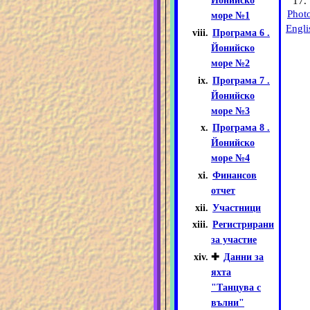
17.
Йонийско
Phot
море №1
Engli
Програма 6 .
Йонийско
море №2
Програма 7 .
Йонийско
море №3
Програма 8 .
Йонийско
море №4
Финансов
отчет
Участници
Регистрирани
за участие
✚
Данни за
яхта
"Танцува с
вълни"