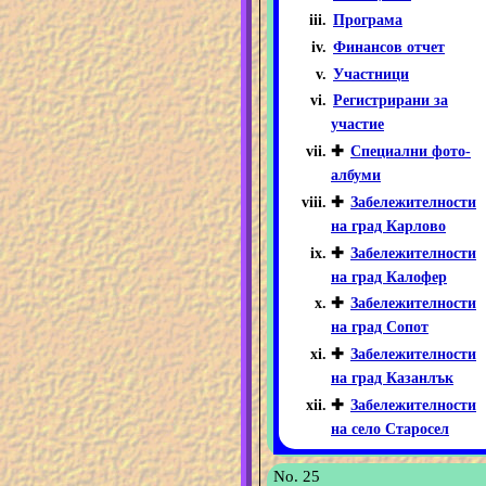
Програма
Финансов отчет
Участници
Регистрирани за
участие
✚
Специални фото-
албуми
✚
Забележителности
на град Карлово
✚
Забележителности
на град Калофер
✚
Забележителности
на град Сопот
✚
Забележителности
на град Казанлък
✚
Забележителности
на село Старосел
No. 25