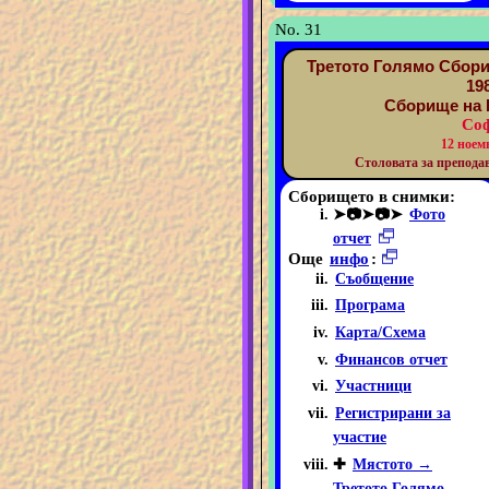
No. 31
Третото Голямо Сбори
19
Сборище на 
Соф
12 ноем
Столовата за преподав
Сборището в снимки:
➤📷➤📷➤
Фото
отчет
Още
инфо
:
Съобщение
Програма
Карта/Схема
Финансов отчет
Участници
Регистрирани за
участие
✚
Мястото →
Третото Голямо