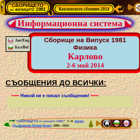
“СБОРИЩЕТО”
Карловското сборище 2014
физиците 1981
на
◢ Информационна система ◣
Сборище на Випуск 1981
Анг/Eng
Физика
Бъл/Bul
Карлово
2-6 май 2014
СЪОБЩЕНИЯ ДО ВСИЧКИ:
•••••
Никой не е писал съобщения!
•••••
®
“СБОРИЩЕТО на физиците 1981”
© ➜
Автор/
От: Божидар Илиев (Божо)
2006—2026