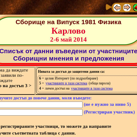
Сборище на Випуск 1981 Физика
Карлово
2-6 май 2014
Списък от данни въведени от участницит
Сборищни мнения и предложения
яма да виждате
Нивата за достъп до защитени данни са:
 заявили по-
6
= целия Интернет (по подразбиране)
иждате
5
=
участниците в тази система
(обща парола)
о на достъп 3 >
4
= личен достъп на
участниците в тази система
лучите достъп до повече данни, моля въведете:
(не е нужно за ниво 5)
(Регистриран участник)
регистрираните участници, то можете да направите
учите съответната таблица с данни.