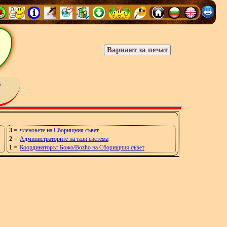
е
3
=
членовете на Сборищния съвет
2
=
Администраторите на тази система
1
=
Координаторът Божо/Bozho на Сборищния съвет