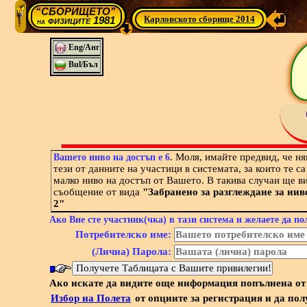
“СБОРИЩЕТО”
Карловското сборище 2014
физиците 1981
на
Eng/Анг
Bul/Бъл
. Моля, имайте предвид, че н
Вашето ниво на достъп е 6
тези от данните на участици в системата, за които те са
малко ниво на достъп от Вашето. В такива случаи ще в
съобщение от вида
"Забранено за разглеждане за нив
2"
Ако Вие сте участник(чка) в тази система и желаете да по
Потребителско име:
(Лична) Парола:
Ако искате да видите още информация попълнена от 
Избор на Полета
от опциите за регистрация и да пол