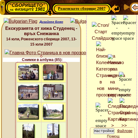
“СБОРИЩЕТО”
Роженското сборище 2007
физиците 1981
на
Дизайнер Божо
Екскурзията от хижа Студенец -
връх Снежанка
14 юли, Роженското сборище 2007, 13-
15 юли 2007
Снимки в албума (85):
Файлове
Помощ