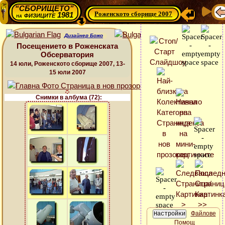
“СБОРИЩЕТО”
Роженското сборище 2007
физиците 1981
на
Дизайнер Божо
Посещението в Роженската
Обсерватория
14 юли, Роженското сборище 2007, 13-
15 юли 2007
Снимки в албума (72):
Файлове
Помощ