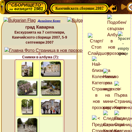
“СБОРИЩЕТО”
Камчийското сборище 2007
физиците 1981
на
Дизайнер Божо
град Каварна
Екскурзията на 7 септември,
Камчийското сборище 2007, 5-9
септември 2007
Снимки в албума (7):