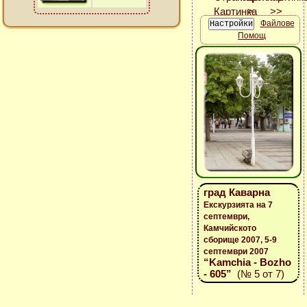
Файлове
Помощ
град Каварна
Екскурзията на 7
септември,
Камчийското
сборище 2007, 5-9
септември 2007
“Kamchia - Bozho
- 605”
(№ 5 от 7)