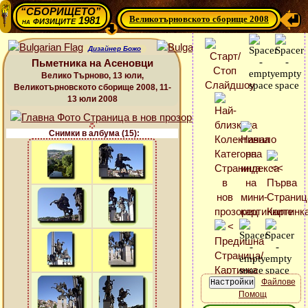
“СБОРИЩЕТО”
Великотърновското сборище 2008
физиците 1981
на
Дизайнер Божо
Пьметника на Асеновци
Велико Търново, 13 юли,
Великотърновското сборище 2008, 11-
13 юли 2008
Снимки в албума (15):
Файлове
Помощ