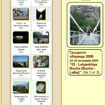
Солун
Св. Димитър
(16)
(23)
Солун - по
Извора на
бреговата ивица
Афродита
(45)
(19)
Град Камбака
Град Камбака
нощем
през деня
Гръцкото
(11)
(23)
сборище 2009
10-16 октомври 2009
“01 - Letyashtiya
Bozho (Bozho -
Природния
Големия
Lalka)”
(№ 1 от 3)
феномен Метеора
метеорски
(22)
манастир
(47)
Манастира Св.
Работилница за
Стефан
икони Зиндос,
(20)
Камбака
(6)