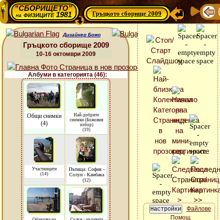
“СБОРИЩЕТО”
Гръцкото сборище 2009
физиците 1981
на
Дизайнер Божо
Гръцкото сборище 2009
10-16 октомври 2009
Албуми в категорията (46):
Общи снимки
Най-добрите
снимки (Божовия
(4)
избор)
(19)
Участниците
Пътища: София -
(14)
Солун - Камбака
(12)
Файлове
Помощ
Обикалка на
Солун - църквата