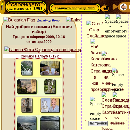
“СБОРИЩЕТО”
Гръцкото сборище 2009
физиците 1981
на
Дизайнер Божо
Най-добрите снимки (Божовия
избор)
Гръцкото сборище 2009, 10-16
октомври 2009
Снимки в албума (19):
Файлове
Помощ