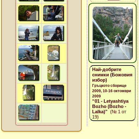
Най-добрите
снимки (Божовия
избор)
Гръцкото сборище
2009, 10-16 октомври
2009
“01 - Letyashtiya
Bozho (Bozho -
Lalka)”
(№ 1 от
19)