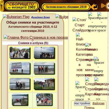
“СБОРИЩЕТО”
Ахтополското сборище 2010
физиците 1981
на
Дизайнер Божо
Общи снимки на участниците
Ахтополското сборище 2010, 4-12
септември 2010
Снимки в албума (9):
Файлове
Помощ