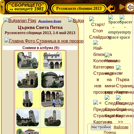
“СБОРИЩЕТО”
Русенското сборище 2013
физиците 1981
на
Дизайнер Божо
Църква Света Петка
Русенското сборище 2013, 1-6 май 2013
Снимки в албума (9):
Файлове
Помощ