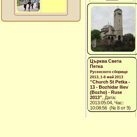
Църква Света
Петка
Русенското сборище
2013, 1-6 май 2013
“Church St Petka -
13 - Bozhidar Iliev
(Bozho) - Ruse
2013”
, Дата:
2013:05:04, Час:
10:08:56 (№ 8 от 9)