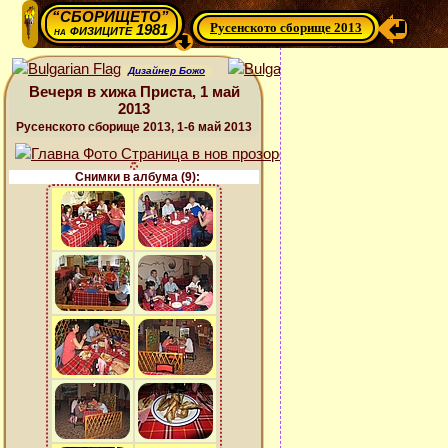
“СБОРИЩЕТО”
Русенското сборище 2013
физиците 1981
на
Дизайнер Божо
Вечеря в хижа Приста, 1 май
2013
Русенското сборище 2013, 1-6 май 2013
Снимки в албума (9):