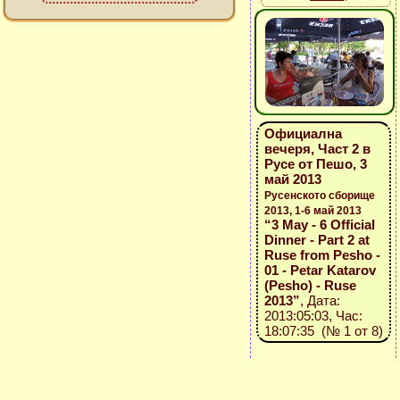
Официална
вечеря, Част 2 в
Русе от Пешо, 3
май 2013
Русенското сборище
2013, 1-6 май 2013
“3 May - 6 Official
Dinner - Part 2 at
Ruse from Pesho -
01 - Petar Katarov
(Pesho) - Ruse
2013”
, Дата:
2013:05:03, Час:
18:07:35 (№ 1 от 8)