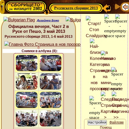
“СБОРИЩЕТО”
Русенското сборище 2013
физиците 1981
на
Дизайнер Божо
Официална вечеря, Част 2 в
Русе от Пешо, 3 май 2013
Русенското сборище 2013, 1-6 май 2013
Снимки в албума (8):
Файлове
Помощ