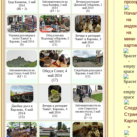
Град Казанлък, 2 май
Забележителности на
Вечеря в ресторант
град Калофер, 2 май
'Дионисий' в Карлово, 2
2014
2014
май 2014
(
35
+ 2)
(
17
+ 1)
(9)
Утринна разговорка в
Обед в механа
Вечеря в ресторант
хотел 'Ханът|' в
'Водопада' в Карлово, 3
'Ханът' в Карлово, 3
Карлово, 3 май 2014
май 2014
май 2014
(9)
(21)
(7)
Забележителности на
Обед в Сопот, 4
Следобедна разходка в
град Сопот, 4 май 2014
Карлово, 4 май 2014
май 2014
(
12
+ 1)
(12)
(17)
Двойна дъга в
Вечеря в ресторант
Забележителности на
село Старосел и
'Ханът', Карлово, 4
Карлово, 4 май
околността му, 5 май
май 2014
2014
2014
(12)
(15)
(
5
+ 1)