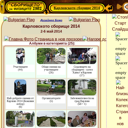
“СБОРИЩЕТО”
Карловското сборище 2014
физиците 1981
на
Дизайнер Божо
Карловското сборище 2014
2-6 май 2014
Албуми в категорията (25):
Участниците
Общи снимки на
Седалището на
(44)
участниците
сборището - хотел
(26)
'Ханът' в Карлово
(17)
Най-добрите снимки от
Организаторите
Забележителности на
Карлово 2014 (Божовия
(5)
град Карлово
избор)
(
53
+ 1)
(6)