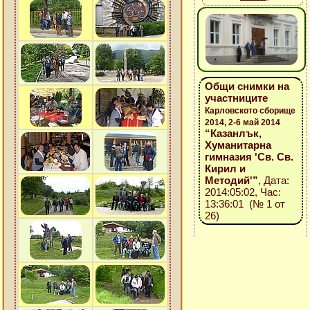
Общи снимки на
участниците
Карловското сборище
2014, 2-6 май 2014
“Казанлък,
Хуманитарна
гимназия 'Св. Св.
Кирил и
Методий'”
, Дата:
2014:05:02, Час:
13:36:01 (№ 1 от
26)