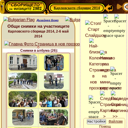
“СБОРИЩЕТО”
Карловското сборище 2014
физиците 1981
на
Дизайнер Божо
Общи снимки на участниците
Карловското сборище 2014, 2-6 май
2014
Снимки в албума (26):
Файлове
Помощ