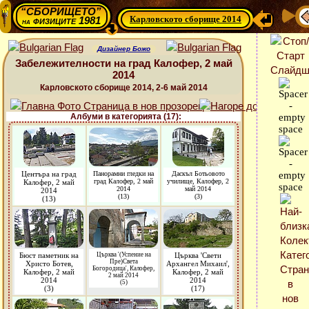
“СБОРИЩЕТО”
Карловското сборище 2014
физиците 1981
на
Дизайнер Божо
Забележителности на град Калофер, 2 май
2014
Карловското сборище 2014, 2-6 май 2014
Албуми в категорията (17):
Центъра на град
Панорамни гледки на
Даскъл Ботьовото
град Калофер, 2 май
училище, Калофер, 2
Калофер, 2 май
2014
май 2014
2014
(13)
(3)
(13)
Бюст паметник на
Църква '(Успение на
Църква 'Свети
Пре)Света
Христо Ботев,
Архангел Михаил',
Богородица', Калофер,
Калофер, 2 май
Калофер, 2 май
2 май 2014
2014
2014
(5)
(3)
(17)