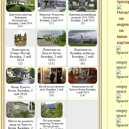
Девически манастир
Манастир 'Рождество
Паметник на калоферци
'Въведение
Богородично',
загинали 1915-1918,
Богородично',
Калофер, 2 май 2014
Калофер, 2 май 2014
Калофер, 2 май 2014
(27)
(3)
(21)
Паметник на
Паметник на
Паметник на
Екзарх Йосиф,
Христо Ботев,
Калифер войвода,
Калофер, 2 май
Калофер, 2 май
Калофер, 2 май
2014
2014
2014
(2)
(11)
(6)
Къща Христо
Музей на просветното
Национален музей
дело, Калофер, 2 май
Христо Ботев, Калофер,
Ботев, Калофер, 2
2014
2 май 2014
май 2014
(19)
(14)
(7)
Място на родната
Път към мъжки
манастир 'Рождество
къща на Христо
Богородично',
Ботев, Калофер, 2