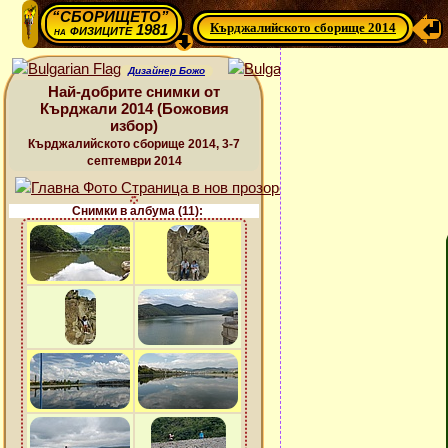
“СБОРИЩЕТО”
Кърджалийското сборище 2014
физиците 1981
на
Дизайнер Божо
Най-добрите снимки от
Кърджали 2014 (Божовия
избор)
Кърджалийското сборище 2014, 3-7
септември 2014
Снимки в албума (11):