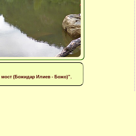
я мост (Божидар Илиев - Божо)”
,