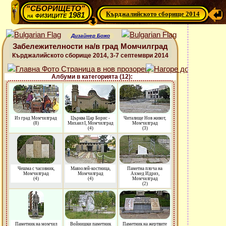
“СБОРИЩЕТО”
Кърджалийското сборище 2014
физиците 1981
на
Дизайнер Божо
Забележителности на/в град Момчилград
Кърджалийското сборище 2014, 3-7 септември 2014
Албуми в категорията (12):
Из град Момчилград
Църква Цар Борис -
Читалище Нов живот,
(8)
Михаил І, Момчилград
Момчилград
(4)
(3)
Чешма с часовник,
Мавзолей-костница,
Паметна плоча на
Момчилград
Момчилград
Ахмед Идриз,
(4)
(4)
Момчилград
(2)
Паметник на момчил
Войнишки паметник
Паметник на жертвите