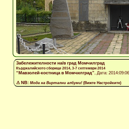
Забележителности на/в град Момчилград
Кърджалийското сборище 2014, 3-7 септември 2014
“Мавзолей-костница в Момчилград”
, Дата: 2014:09:0
⚠ NB:
Мода на Виртални албуми!
(Вижте Настройките)