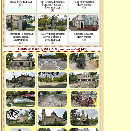
юнак, Момчилград
(еф. Илия С. Русев и л.
на тоталитаризма,
(3)
Младен Г. Калеев),
Момчилград
Момчилград
(3)
(1)
Паметник на генерал
Паметник на капитан
Старата Джамия,
Никола Генов,
Петко Войвода,
Момчилград
Момчилград
Момчилград
(8)
(2)
(2)
Снимки в албума {⚠
) (45):
Виртална мода!