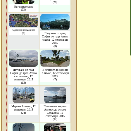
(20)
Организаторите
(22)
Карти на плаванията
(4)
Пътуване от град
София до град Атина
с кола, 12 септември
2015
(3)
Пътуване от град
В близост до марина
София до град Атина
Алимос, 12 септември
със самолет, 12
2015
септември 2015
(7)
(13)
Марина Алимос, 12
Плаване от марина
септември 2015
Алимос да остров
(24)
Саламина, 12
септември 2015
(92)