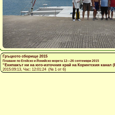
Гръцкото сборище 2015
Плаване по Егейско и Йонийско морета 12—26 септември 2015
“Екипажът ни на юго-източния край на Коринтския канал 
2015:09:13, Час: 12:01:24 (№ 1 от 6)