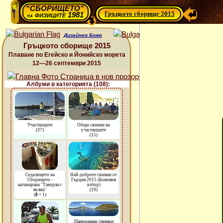
“СБОРИЩЕТО”
Гръцкото сборище 2015
физиците 1981
на
Дизайнер Божо
Гръцкото сборище 2015
Плаване по Егейско и Йонийско морета
12—26 септември 2015
Албуми в категорията (108):
Участниците
Общи снимки на
(37)
участниците
(15)
Седалището на
Най-добрите снимки от
Сборището -
Гърция 2015 (Божовия
катамарана "Танцува с
избор)
вълни"
(19)
(
8
+ 1)
Панорамни снимки