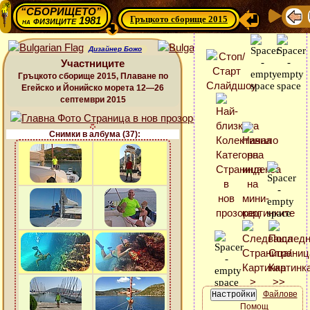
“СБОРИЩЕТО”
Гръцкото сборище 2015
физиците 1981
на
Дизайнер Божо
Участниците
Гръцкото сборище 2015, Плаване по
Егейско и Йонийско морета 12—26
септември 2015
Снимки в албума (37):
Файлове
Помощ