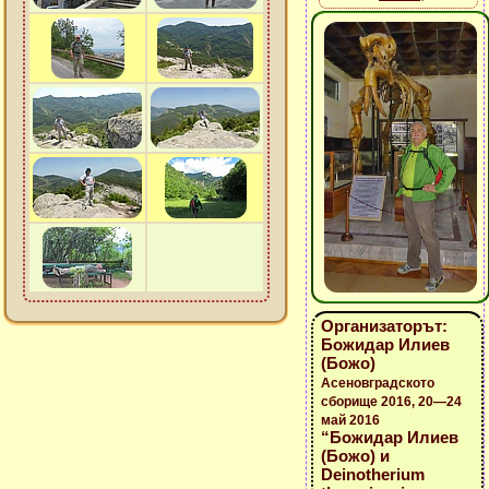
Организаторът:
Божидар Илиев
(Божо)
Асеновградското
сборище 2016, 20—24
май 2016
“Божидар Илиев
(Божо) и
Deinotherium