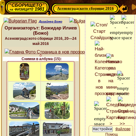
“СБОРИЩЕТО”
Асеновградското сборище 2016
физиците 1981
на
Дизайнер Божо
Организаторът: Божидар Илиев
(Божо)
Асеновградското сборище 2016, 20—24
май 2016
Снимки в албума (15):
Файлове
Помощ