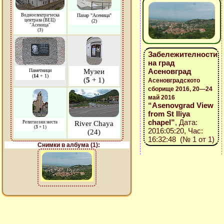
Водноелектрическа
Пазар "Асеница"
централа (ВЕЦ)
(2)
"Асеница"
(3)
Забележителности
на град
Асеновград
Паметници
Музеи
(
14
+ 1)
(
5
+ 1)
Асеновградското
сборище 2016, 20—24
май 2016
“Asenovgrad View
from St Iliya
chapel”
, Дата:
Религиозни места
River Chaya
(
3
+ 1)
2016:05:20, Час:
(24)
16:32:48 (№ 1 от 1)
Снимки в албума (1):