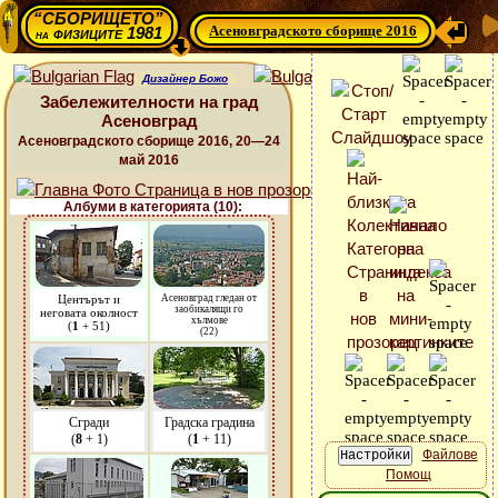
“СБОРИЩЕТО”
Асеновградското сборище 2016
физиците 1981
на
Дизайнер Божо
Забележителности на град
Асеновград
Асеновградското сборище 2016, 20—24
май 2016
Албуми в категорията (10):
Центърът и
Асеновград гледан от
заобикалящи го
неговата околност
хълмове
(
1
+ 51)
(22)
Сгради
Градска градина
(
8
+ 1)
(
1
+ 11)
Файлове
Помощ