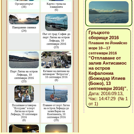
Организаторът
Карти с трека на
(38)
плаванията
(6)
Панорамни снимки
(24)
Гръцкото
Път от град София до
сборище 2016
порт Лигиа на остров
Лефкада, 10
Плаване по Йонийско
септември 2016
(23)
море 10—17
септември 2016
“Отплаване от
залив Антисамос
на остров
Порт Лигиа на остров
Качване на екипажа на
Кефалониа
катамаран "Ветрогон",
Лефкада, 10
10 септември 2016
(Божидар Илиев
септември 2016
(8)
(23)
(Божо), 13
септември 2016)”
,
Дата: 2016:09:13,
Час: 14:47:29 (№ 1
от 1)
Похапване в таверна
Плаване от порт Лигиа
"Ксоуракс" в порт
на остров Лефкада до
Лигиа на остров
залив Варко на
Лефкада, 10 септември
Континента, 10
2016
септември 2016
(8)
(29)