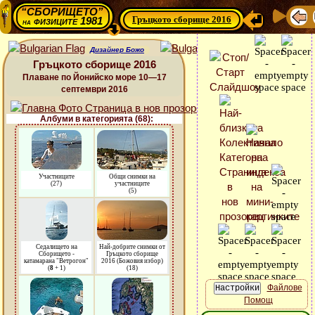
“СБОРИЩЕТО”
Гръцкото сборище 2016
физиците 1981
на
Дизайнер Божо
Гръцкото сборище 2016
Плаване по Йонийско море 10—17
септември 2016
Албуми в категорията (68):
Участниците
Общи снимки на
(27)
участниците
(5)
Седалището на
Най-добрите снимки от
Сборището -
Гръцкото сборище
катамарана "Ветрогон"
2016 (Божовия избор)
(
8
+ 1)
(18)
Файлове
Помощ