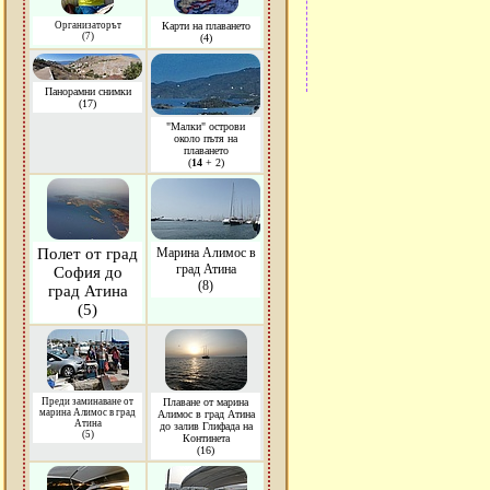
Организаторът
Карти на плаването
(7)
(4)
Панорамни снимки
(17)
"Малки" острови
около пътя на
плаването
(
14
+ 2)
Полет от град
Марина Алимос в
град Атина
София до
(8)
град Атина
(5)
Преди заминаване от
Плаване от марина
марина Алимос в град
Алимос в град Атина
Атина
до залив Глифада на
(5)
Континета
(16)