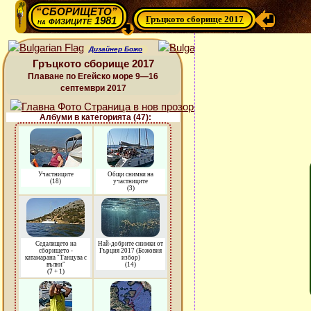
“СБОРИЩЕТО”
Гръцкото сборище 2017
физиците 1981
на
Дизайнер Божо
Гръцкото сборище 2017
Плаване по Егейско море 9—16
септември 2017
Албуми в категорията (47):
Участниците
Общи снимки на
(18)
участниците
(3)
Седалището на
Най-добрите снимки от
сборището -
Гърция 2017 (Божовия
катамарана "Танцува с
избор)
вълни"
(14)
(
7
+ 1)