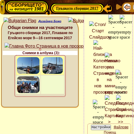
“СБОРИЩЕТО”
Гръцкото сборище 2017
физиците 1981
на
Дизайнер Божо
Общи снимки на участниците
Гръцкото сборище 2017, Плаване по
Егейско море 9—16 септември 2017
Снимки в албума (3):
Файлове
Помощ