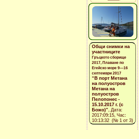
Общи снимки на
участниците
Гръцкото сборище
2017, Плаване по
Егейско море 9—16
септември 2017
“В порт Метана
на полуостров
Метана на
полуостров
Пелопонес -
15.10.2017 г. (с
Божо)”
, Дата:
2017:09:15, Час:
10:13:32 (№ 1 от 3)