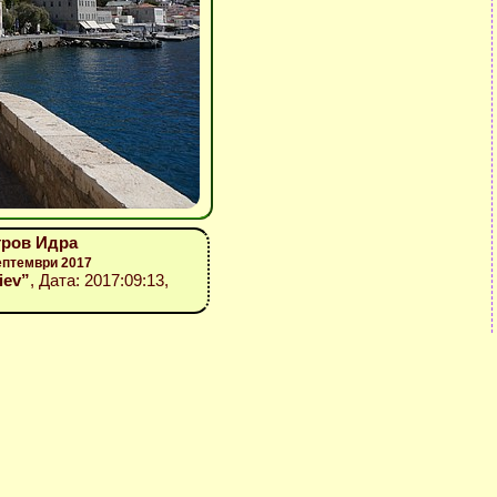
тров Идра
ептември 2017
liev”
, Дата: 2017:09:13,