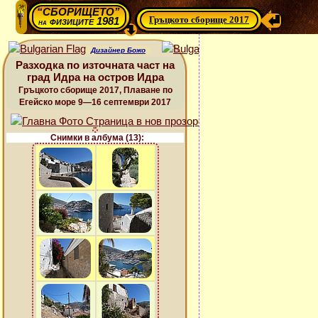
“СБОРИЩЕТО”
Гръцкото сборище 2017
физиците 1981
на
Дизайнер Божо
Разходка по източната част на
град Идра на остров Идра
Гръцкото сборище 2017, Плаване по
Егейско море 9—16 септември 2017
Снимки в албума (13):