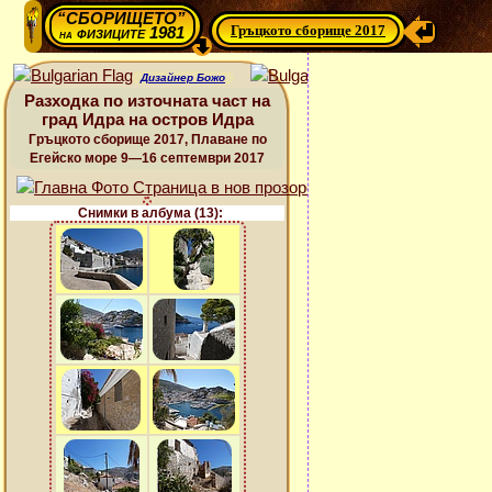
“СБОРИЩЕТО”
Гръцкото сборище 2017
физиците 1981
на
Дизайнер Божо
Разходка по източната част на
град Идра на остров Идра
Гръцкото сборище 2017, Плаване по
Егейско море 9—16 септември 2017
Снимки в албума (13):