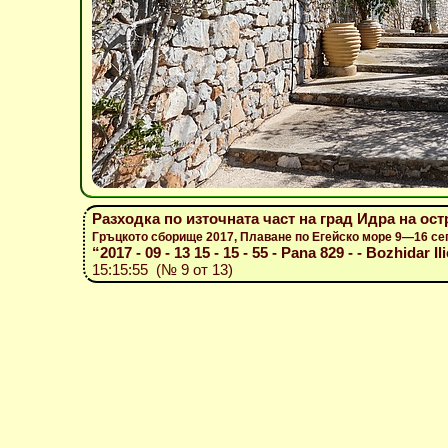
Разходка по източната част на град Идра на ос
Гръцкото сборище 2017, Плаване по Егейско море 9—16 се
“2017 - 09 - 13 15 - 15 - 55 - Pana 829 - - Bozhidar Il
15:15:55 (№ 9 от 13)