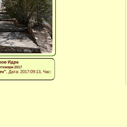
тров Идра
птември 2017
iev”
, Дата: 2017:09:13, Час: