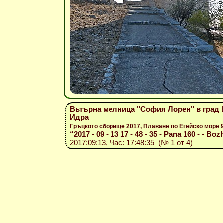
Вьтърна мелница "София Лорен" в град 
Идра
Гръцкото сборище 2017, Плаване по Егейско море
“2017 - 09 - 13 17 - 48 - 35 - Pana 160 - - Bozh
2017:09:13, Час: 17:48:35 (№ 1 от 4)