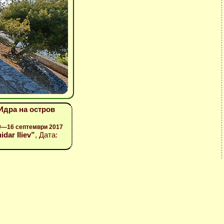
Идра на остров
 9—16 септември 2017
idar Iliev”
, Дата: