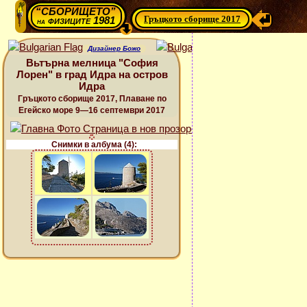
“СБОРИЩЕТО”
Гръцкото сборище 2017
физиците 1981
на
Дизайнер Божо
Вьтърна мелница "София
Лорен" в град Идра на остров
Идра
Гръцкото сборище 2017, Плаване по
Егейско море 9—16 септември 2017
Снимки в албума (4):