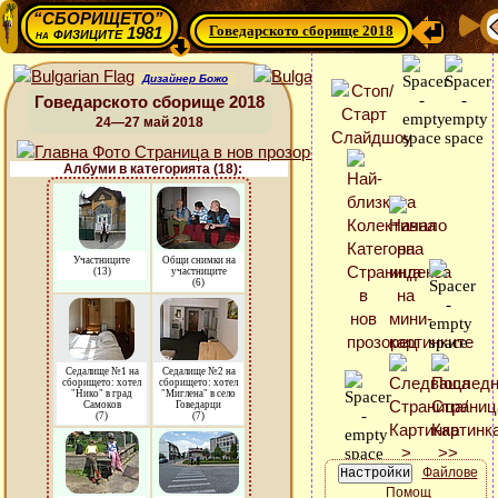
“СБОРИЩЕТО”
Говедарското сборище 2018
физиците 1981
на
Дизайнер Божо
Говедарското сборище 2018
24—27 май 2018
Албуми в категорията (18):
Участниците
Общи снимки на
(13)
участниците
(6)
Седалище №1 на
Седалище №2 на
сборището: хотел
сборището: хотел
"Нико" в град
"Миглена" в село
Самоков
Говедарци
(7)
(7)
Файлове
Помощ