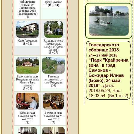
Най-добрите
Град Самоков
снимки от
(
11
+ 24)
Говедарскито
сборище 2018
(Божовия избор)
(6)
Село Говедарци
Разходка от село
(
8
+ 32)
Говедарци до
Говедарското
манастир "Свети
сборище 2018
Георги"
(
3
+ 27)
24—27 май 2018
“Парк "Крайречна
зона" в град
Самоков -
Божидар Илиев
Екскурзия от село
Разходка
(Божо), 24 май
Говедарци до хижа
югоизточно от
Мечит в Рила
село Говедарци
2018”
, Дата:
планина
(10)
(
3
+ 22)
2018:05:24, Час:
18:03:54 (№ 1 от 2)
Обед в град
Вечеря в град
Самоков на 24
Самоков на 24
май 2018
май 2018
(3)
(7)