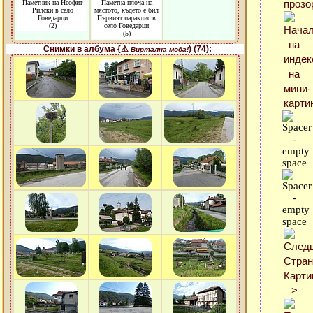
Паметник на Неофит
Паметна плоча на
Рилски в село
мястото, където е бил
Говедарци
Първият параклис в
(2)
село Говедарци
(5)
Снимки в албума {⚠
) (74):
Виртална мода!