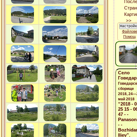
Файлов
Помощ
Село
Говедар
Говедарск
сборище
2018, 24—
май 2018
“2018 - 0
25 15 - 06
47 - -
Panason
- -
Bozhida
Iliev”
,