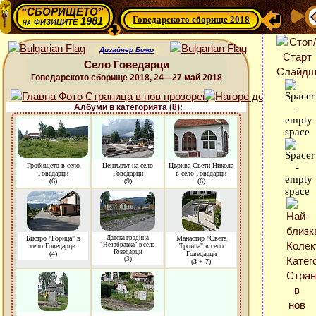
“СБОРИЩЕТО”
Говедарското сборище 2018
физиците 1981
на
Дизайнер Божо
Село Говедарци
Говедарското сборище 2018, 24—27 май 2018
Албуми в категорията (8):
Гробището в село
Центърът на село
Църква Свети Никола
Говедарци
Говедарци
в село Говедарци
(6)
(9)
(6)
Бистро "Горица" в
Датска градина
Манастир "Света
"Незабравка" в село
село Говедарци
Троица" в село
Говедарци
(4)
Говедарци
(3)
(
3
+ 7)