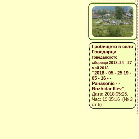
Гробището в село
Говедарци
Говедарското
сборище 2018, 24—27
май 2018
“2018 - 05 - 25 19 -
05 - 16 - -
Panasonic - -
Bozhidar Iliev”
,
Дата: 2018:05:25,
Час: 19:05:16 (№ 3
от 6)