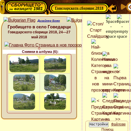
“СБОРИЩЕТО”
Говедарското сборище 2018
физиците 1981
на
Дизайнер Божо
Гробището в село Говедарци
Говедарското сборище 2018, 24—27
май 2018
Снимки в албума (6):
Файлове
Помощ